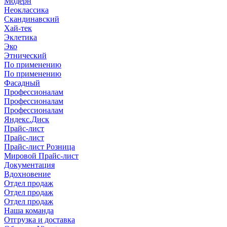
Модерн
Неоклассика
Скандинавский
Хай-тек
Эклетика
Эко
Этнический
По применению
По применению
Фасадный
Профессионалам
Профессионалам
Профессионалам
Яндекс.Диск
Прайс-лист
Прайс-лист
Прайс-лист Розница
Мировой Прайс-лист
Документация
Вдохновение
Отдел продаж
Отдел продаж
Отдел продаж
Наша команда
Отгрузка и доставка