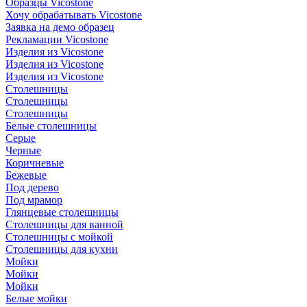
Образцы Vicostone
Хочу обрабатывать Vicostone
Заявка на демо образец
Рекламации Vicostone
Изделия из Vicostone
Изделия из Vicostone
Изделия из Vicostone
Столешницы
Столешницы
Столешницы
Белые столешницы
Серые
Черные
Коричневые
Бежевые
Под дерево
Под мрамор
Глянцевые столешницы
Столешницы для ванной
Столешницы с мойкой
Столешницы для кухни
Мойки
Мойки
Мойки
Белые мойки