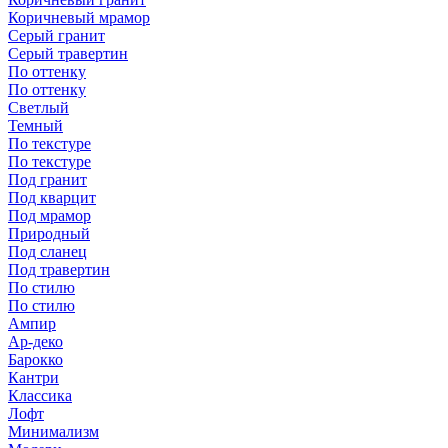
Коричневый мрамор
Серый гранит
Серый травертин
По оттенку
По оттенку
Светлый
Темный
По текстуре
По текстуре
Под гранит
Под кварцит
Под мрамор
Природный
Под сланец
Под травертин
По стилю
По стилю
Ампир
Ар-деко
Барокко
Кантри
Классика
Лофт
Минимализм