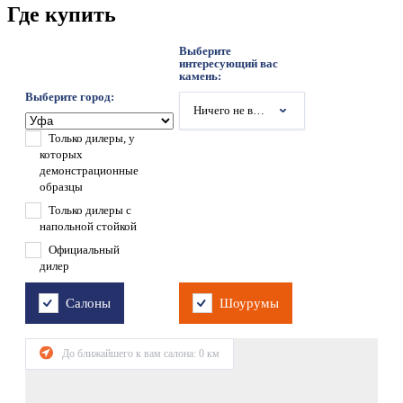
Где купить
Выберите
интересующий вас
камень:
Выберите город:
Ничего не выбрано
Только дилеры, у
которых
демонстрационные
образцы
Только дилеры с
напольной стойкой
Официальный
дилер
Салоны
Шоурумы
До ближайшего к вам салона:
0
км