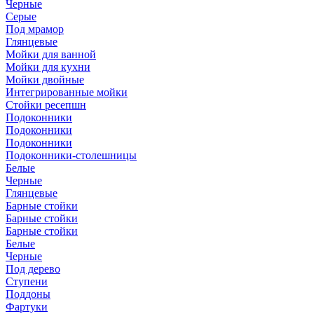
Черные
Серые
Под мрамор
Глянцевые
Мойки для ванной
Мойки для кухни
Мойки двойные
Интегрированные мойки
Стойки ресепшн
Подоконники
Подоконники
Подоконники
Подоконники-столешницы
Белые
Черные
Глянцевые
Барные стойки
Барные стойки
Барные стойки
Белые
Черные
Под дерево
Ступени
Поддоны
Фартуки