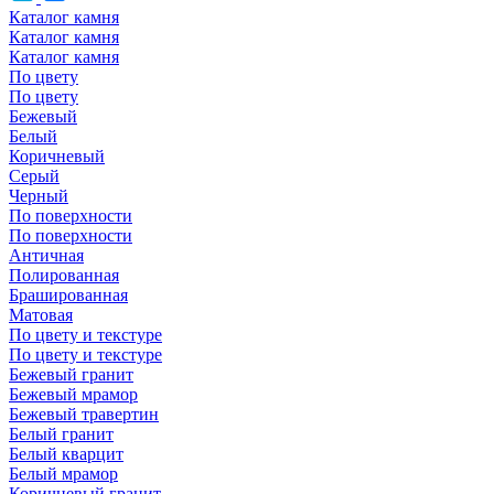
Каталог камня
Каталог камня
Каталог камня
По цвету
По цвету
Бежевый
Белый
Коричневый
Серый
Черный
По поверхности
По поверхности
Античная
Полированная
Брашированная
Матовая
По цвету и текстуре
По цвету и текстуре
Бежевый гранит
Бежевый мрамор
Бежевый травертин
Белый гранит
Белый кварцит
Белый мрамор
Коричневый гранит