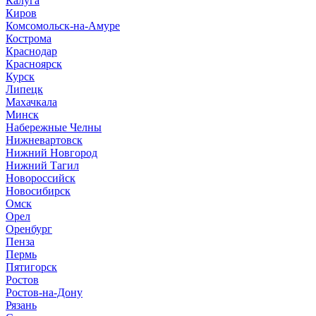
Калуга
Киров
Комсомольск-на-Амуре
Кострома
Краснодар
Красноярск
Курск
Липецк
Махачкала
Минск
Набережные Челны
Нижневартовск
Нижний Новгород
Нижний Тагил
Новороссийск
Новосибирск
Омск
Орел
Оренбург
Пенза
Пермь
Пятигорск
Ростов
Ростов-на-Дону
Рязань