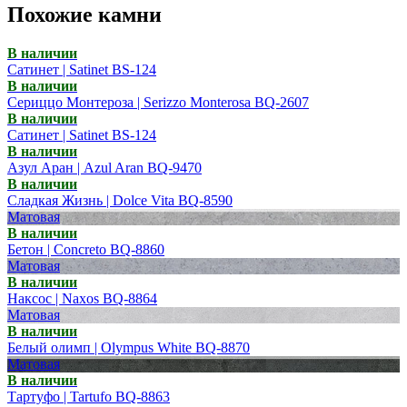
Похожие камни
В наличии
Сатинет | Satinet BS-124
В наличии
Сериццо Монтероза | Serizzo Monterosa BQ-2607
В наличии
Сатинет | Satinet BS-124
В наличии
Азул Аран | Azul Aran BQ-9470
В наличии
Сладкая Жизнь | Dolce Vita BQ-8590
Матовая
В наличии
Бетон | Concreto BQ-8860
Матовая
В наличии
Наксос | Naxos BQ-8864
Матовая
В наличии
Белый олимп | Olympus White BQ-8870
Матовая
В наличии
Тартуфо | Tartufo BQ-8863