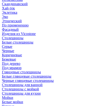
Скандинавский
Хай-тек
Эклетика
Эко
Этнический
По применению
Фасадный
Изделия из Vicostone
Столешницы
Белые столешницы
Серые
Черные
Коричневые
Бежевые
Под дерево
Под мрамор
Глянцевые столешницы
Белые глянцевые столешницы
Черные глянцевые столешницы
Столешницы для ванной
Столешницы с мойкой
Столешницы для кухни
Мойки
Белые мойки