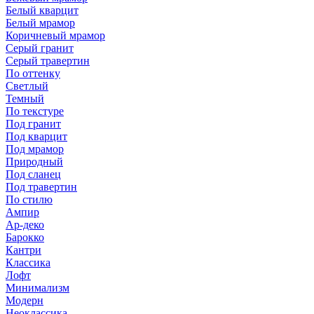
Белый кварцит
Белый мрамор
Коричневый мрамор
Серый гранит
Серый травертин
По оттенку
Светлый
Темный
По текстуре
Под гранит
Под кварцит
Под мрамор
Природный
Под сланец
Под травертин
По стилю
Ампир
Ар-деко
Барокко
Кантри
Классика
Лофт
Минимализм
Модерн
Неоклассика