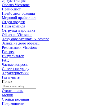
Документация
Облако Vicostone
Прайс-лист
Прайс-лист розница
Мировой прайс-лист
Отдел продаж
Наша команда
Отгрузка и доставка
Образцы Vicostone
Хочу обрабатывать Vicostone
Заявка на демо образец
Рекламации Vicostone
Галерея
Визуализатор
FAQ
Частые вопросы
Советы по уходу
Характеристики
Где купить
Поиск
Столешницы
Мойки
Стойки ресепшн
Подоконники