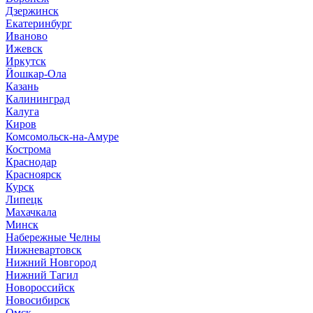
Дзержинск
Екатеринбург
Иваново
Ижевск
Иркутск
Йошкар-Ола
Казань
Калининград
Калуга
Киров
Комсомольск-на-Амуре
Кострома
Краснодар
Красноярск
Курск
Липецк
Махачкала
Минск
Набережные Челны
Нижневартовск
Нижний Новгород
Нижний Тагил
Новороссийск
Новосибирск
Омск