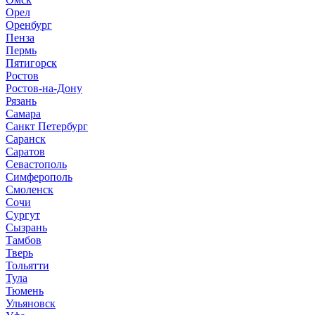
Орел
Оренбург
Пенза
Пермь
Пятигорск
Ростов
Ростов-на-Дону
Рязань
Самара
Санкт Петербург
Саранск
Саратов
Севастополь
Симферополь
Смоленск
Сочи
Сургут
Сызрань
Тамбов
Тверь
Тольятти
Тула
Тюмень
Ульяновск