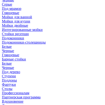
Черные
Серые
Под мрамор
Глянцевые
Мойки для ванной
Мойки для кухни
Мойки двойные
Интегрированные мойки
Стойки ресепшн
Подоконники
Подоконники-столешницы
Белые
Черные
Глянцевые
Барные стойки
Белые
Черные
Под дерево
Ступени
Поддоны
Фартуки
Столы
Профессионалам
Партнерская программа
Вдохновение