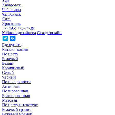
Уфа
Хабаровск
Чебоксары
Челябинск
Ялта
Ярославль
+7 (495) 773-74-39
Кабинет дизайнера
Склад онлайн
Где купить
Каталог камня
По цвету
Бежевый
Белый
Коричневый
Серый
Черный
По поверхности
Античная
Полированная
Брашированная
Матовая
По цвету и текстуре
Бежевый гранит
Бежевый мрамор