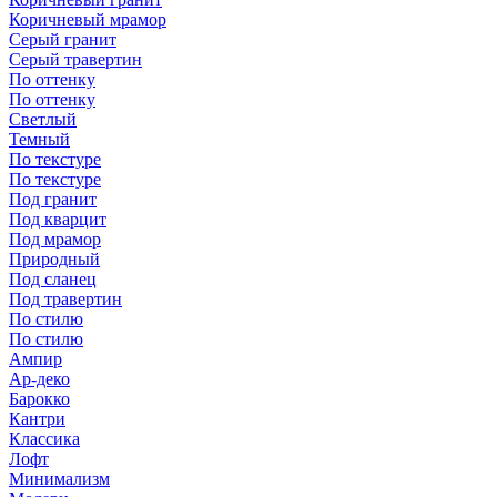
Коричневый мрамор
Серый гранит
Серый травертин
По оттенку
По оттенку
Светлый
Темный
По текстуре
По текстуре
Под гранит
Под кварцит
Под мрамор
Природный
Под сланец
Под травертин
По стилю
По стилю
Ампир
Ар-деко
Барокко
Кантри
Классика
Лофт
Минимализм