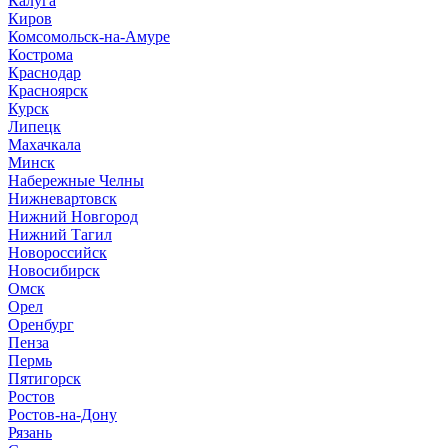
Калуга
Киров
Комсомольск-на-Амуре
Кострома
Краснодар
Красноярск
Курск
Липецк
Махачкала
Минск
Набережные Челны
Нижневартовск
Нижний Новгород
Нижний Тагил
Новороссийск
Новосибирск
Омск
Орел
Оренбург
Пенза
Пермь
Пятигорск
Ростов
Ростов-на-Дону
Рязань