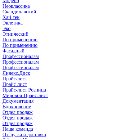
Модерн
Неоклассика
Скандинавский
Хай-тек
Эклетика
Эко
Этнический
По применению
По применению
Фасадный
Профессионалам
Профессионалам
Профессионалам
Яндекс.Диск
Прайс-лист
Прайс-лист
Прайс-лист Розница
Мировой Прайс-лист
Документация
Вдохновение
Отдел продаж
Отдел продаж
Отдел продаж
Наша команда
Отгрузка и доставка