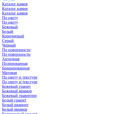
Каталог камня
Каталог камня
Каталог камня
По цвету
По цвету
Бежевый
Белый
Коричневый
Серый
Черный
По поверхности
По поверхности
Античная
Полированная
Брашированная
Матовая
По цвету и текстуре
По цвету и текстуре
Бежевый гранит
Бежевый мрамор
Бежевый травертин
Белый гранит
Белый кварцит
Белый мрамор
Коричневый гранит