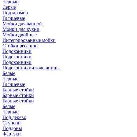
Черные
Серые
Под мрамор
Глянцевые
Мойки для ванной
Мойки для кухни
Мойки двойные
Интегрированные мойки
Стойки ресепшн
Подоконники
Подоконники
Подоконники
Подоконники-столешницы
Белые
Черные
Глянцевые
Барные стойки
Барные стойки
Барные стойки
Белые
Черные
Под дерево
Ступени
Поддоны
Фартуки