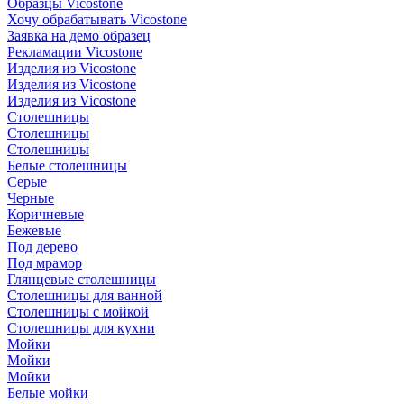
Образцы Vicostone
Хочу обрабатывать Vicostone
Заявка на демо образец
Рекламации Vicostone
Изделия из Vicostone
Изделия из Vicostone
Изделия из Vicostone
Столешницы
Столешницы
Столешницы
Белые столешницы
Серые
Черные
Коричневые
Бежевые
Под дерево
Под мрамор
Глянцевые столешницы
Столешницы для ванной
Столешницы с мойкой
Столешницы для кухни
Мойки
Мойки
Мойки
Белые мойки