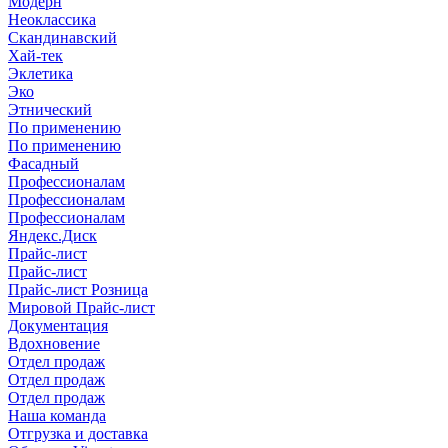
Модерн
Неоклассика
Скандинавский
Хай-тек
Эклетика
Эко
Этнический
По применению
По применению
Фасадный
Профессионалам
Профессионалам
Профессионалам
Яндекс.Диск
Прайс-лист
Прайс-лист
Прайс-лист Розница
Мировой Прайс-лист
Документация
Вдохновение
Отдел продаж
Отдел продаж
Отдел продаж
Наша команда
Отгрузка и доставка