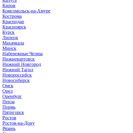
Калуга
Киров
Комсомольск-на-Амуре
Кострома
Краснодар
Красноярск
Курск
Липецк
Махачкала
Минск
Набережные Челны
Нижневартовск
Нижний Новгород
Нижний Тагил
Новороссийск
Новосибирск
Омск
Орел
Оренбург
Пенза
Пермь
Пятигорск
Ростов
Ростов-на-Дону
Рязань