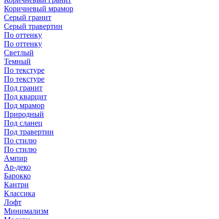
Коричневый мрамор
Серый гранит
Серый травертин
По оттенку
По оттенку
Светлый
Темный
По текстуре
По текстуре
Под гранит
Под кварцит
Под мрамор
Природный
Под сланец
Под травертин
По стилю
По стилю
Ампир
Ар-деко
Барокко
Кантри
Классика
Лофт
Минимализм