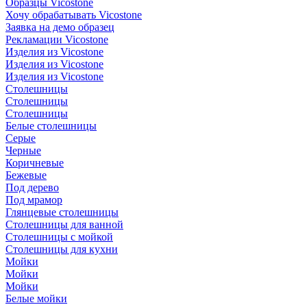
Образцы Vicostone
Хочу обрабатывать Vicostone
Заявка на демо образец
Рекламации Vicostone
Изделия из Vicostone
Изделия из Vicostone
Изделия из Vicostone
Столешницы
Столешницы
Столешницы
Белые столешницы
Серые
Черные
Коричневые
Бежевые
Под дерево
Под мрамор
Глянцевые столешницы
Столешницы для ванной
Столешницы с мойкой
Столешницы для кухни
Мойки
Мойки
Мойки
Белые мойки