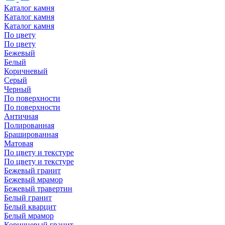
Каталог камня
Каталог камня
Каталог камня
По цвету
По цвету
Бежевый
Белый
Коричневый
Серый
Черный
По поверхности
По поверхности
Античная
Полированная
Брашированная
Матовая
По цвету и текстуре
По цвету и текстуре
Бежевый гранит
Бежевый мрамор
Бежевый травертин
Белый гранит
Белый кварцит
Белый мрамор
Коричневый гранит