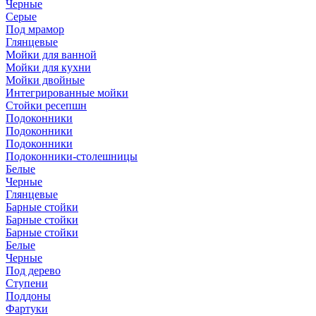
Черные
Серые
Под мрамор
Глянцевые
Мойки для ванной
Мойки для кухни
Мойки двойные
Интегрированные мойки
Стойки ресепшн
Подоконники
Подоконники
Подоконники
Подоконники-столешницы
Белые
Черные
Глянцевые
Барные стойки
Барные стойки
Барные стойки
Белые
Черные
Под дерево
Ступени
Поддоны
Фартуки