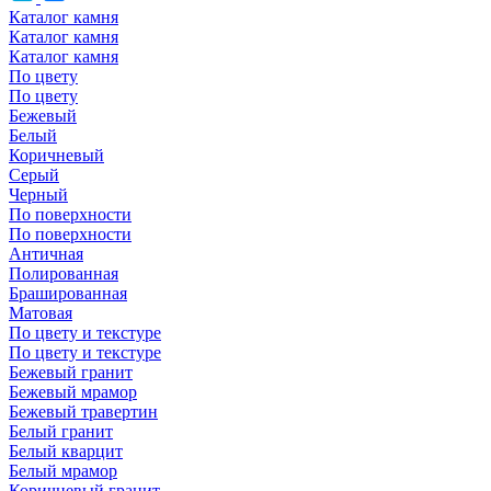
Каталог камня
Каталог камня
Каталог камня
По цвету
По цвету
Бежевый
Белый
Коричневый
Серый
Черный
По поверхности
По поверхности
Античная
Полированная
Брашированная
Матовая
По цвету и текстуре
По цвету и текстуре
Бежевый гранит
Бежевый мрамор
Бежевый травертин
Белый гранит
Белый кварцит
Белый мрамор
Коричневый гранит