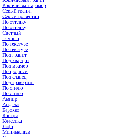
Коричневый мрамор
Серый гранит
Серый травертин
По оттенку
По оттенку
Светлый
Темный
По текстуре
По текстуре
Под гранит
Под кварцит
Под мрамор
Природный
Под сланец
Под травертин
По стилю
По стилю
Ампир
Ар-деко
Барокко
Кантри
Классика
Лофт
Минимализм