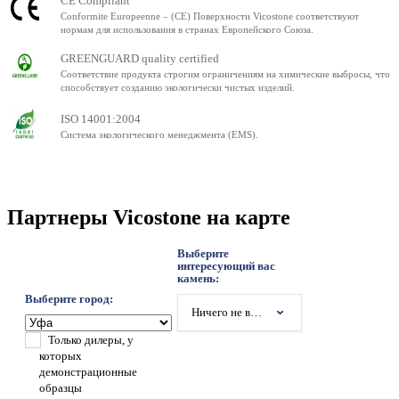
CE Compliant
Conformite Europeenne – (CE) Поверхности Vicostone соответствуют
нормам для использования в странах Европейского Союза.
GREENGUARD quality certified
Соответствие продукта строгим ограничениям на химические выбросы, что
способствует созданию экологически чистых изделий.
ISO 14001:2004
Система экологического менеджмента (EMS).
Партнеры Vicostone на карте
Выберите
интересующий вас
камень:
Выберите город:
Ничего не выбрано
Только дилеры, у
которых
демонстрационные
образцы