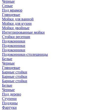
Черные
Серые
Под мрамор
Глянцевые
Мойки для ванной
Мойки для кухни
Мойки двойные
Интегрированные мойки
Стойки ресепшн
Подоконники
Подоконники
Подоконники
Подоконники-столешницы
Белые
Черные
Глянцевые
Барные стойки
Барные стойки
Барные стойки
Белые
Черные
Под дерево
Ступени
Поддоны
Фартуки