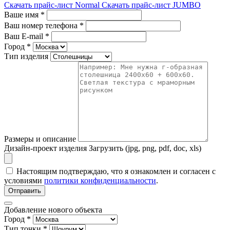
Скачать прайс-лист Normal
Скачать прайс-лист JUMBO
Ваше имя
*
Ваш номер телефона
*
Ваш E-mail
*
Город
*
Тип изделия
Размеры и описание
Дизайн-проект изделия
Загрузить (jpg, png, pdf, doc, xls)
Настоящим подтверждаю, что я ознакомлен и согласен с
условиями
политики конфиденциальности
.
Отправить
Добавление нового объекта
Город *
Тип точки *