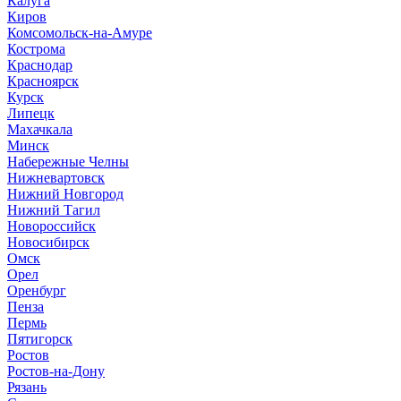
Калуга
Киров
Комсомольск-на-Амуре
Кострома
Краснодар
Красноярск
Курск
Липецк
Махачкала
Минск
Набережные Челны
Нижневартовск
Нижний Новгород
Нижний Тагил
Новороссийск
Новосибирск
Омск
Орел
Оренбург
Пенза
Пермь
Пятигорск
Ростов
Ростов-на-Дону
Рязань