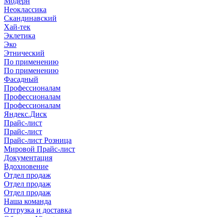
Модерн
Неоклассика
Скандинавский
Хай-тек
Эклетика
Эко
Этнический
По применению
По применению
Фасадный
Профессионалам
Профессионалам
Профессионалам
Яндекс.Диск
Прайс-лист
Прайс-лист
Прайс-лист Розница
Мировой Прайс-лист
Документация
Вдохновение
Отдел продаж
Отдел продаж
Отдел продаж
Наша команда
Отгрузка и доставка