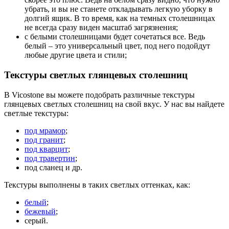
убрать, и вы не станете откладывать легкую уборку в
долгий ящик. В то время, как на темных столешницах
не всегда сразу виден масштаб загрязнения;
с белыми столешницами будет сочетаться все. Ведь
белый – это универсальный цвет, под него подойдут
любые другие цвета и стили;
Текстуры светлых глянцевых столешниц
В Vicostone вы можете подобрать различные текстуры
глянцевых светлых столешниц на свой вкус. У нас вы найдете
светлые текстуры:
под мрамор
;
под гранит
;
под кварцит
;
под травертин
;
под сланец и др.
Текстуры выполнены в таких светлых оттенках, как:
белый
;
бежевый
;
серый.