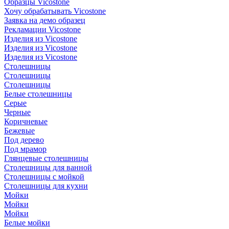
Образцы Vicostone
Хочу обрабатывать Vicostone
Заявка на демо образец
Рекламации Vicostone
Изделия из Vicostone
Изделия из Vicostone
Изделия из Vicostone
Столешницы
Столешницы
Столешницы
Белые столешницы
Серые
Черные
Коричневые
Бежевые
Под дерево
Под мрамор
Глянцевые столешницы
Столешницы для ванной
Столешницы с мойкой
Столешницы для кухни
Мойки
Мойки
Мойки
Белые мойки