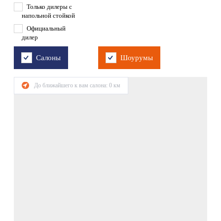
Только дилеры с
напольной стойкой
Официальный
дилер
Салоны
Шоурумы
До ближайшего к вам салона:
0
км