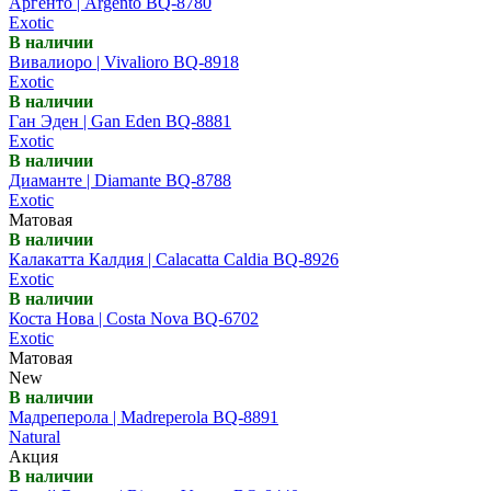
Аргенто | Argento BQ-8780
Exotic
В наличии
Вивалиоро | Vivalioro BQ-8918
Exotic
В наличии
Ган Эден | Gan Eden BQ-8881
Exotic
В наличии
Диаманте | Diamante BQ-8788
Exotic
Матовая
В наличии
Калакатта Калдия | Calacatta Caldia BQ-8926
Exotic
В наличии
Коста Нова | Costa Nova BQ-6702
Exotic
Матовая
New
В наличии
Мадреперола | Madreperola BQ-8891
Natural
Акция
В наличии