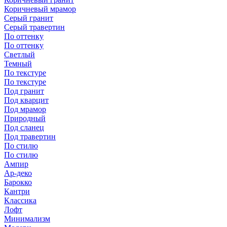
Коричневый мрамор
Серый гранит
Серый травертин
По оттенку
По оттенку
Светлый
Темный
По текстуре
По текстуре
Под гранит
Под кварцит
Под мрамор
Природный
Под сланец
Под травертин
По стилю
По стилю
Ампир
Ар-деко
Барокко
Кантри
Классика
Лофт
Минимализм