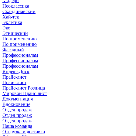
Модерн
Неоклассика
Скандинавский
Хай-тек
Эклетика
Эко
Этнический
По применению
По применению
Фасадный
Профессионалам
Профессионалам
Профессионалам
Яндекс.Диск
Прайс-лист
Прайс-лист
Прайс-лист Розница
Мировой Прайс-лист
Документация
Вдохновение
Отдел продаж
Отдел продаж
Отдел продаж
Наша команда
Отгрузка и доставка