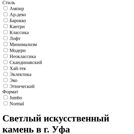
Стиль
Ампир
Ар-деко
Барокко
Кантри
Классика
Лофт
Минимализм
Модерн
Неоклассика
Скандинавский
Хай-тек
Эклектика
Эко
Этнический
Формат
Jumbo
Normal
Светлый искусственный
камень в г. Уфа