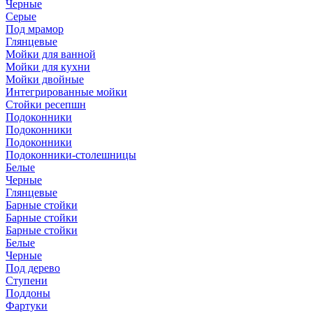
Черные
Серые
Под мрамор
Глянцевые
Мойки для ванной
Мойки для кухни
Мойки двойные
Интегрированные мойки
Стойки ресепшн
Подоконники
Подоконники
Подоконники
Подоконники-столешницы
Белые
Черные
Глянцевые
Барные стойки
Барные стойки
Барные стойки
Белые
Черные
Под дерево
Ступени
Поддоны
Фартуки