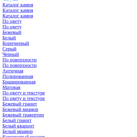
Каталог камня
Каталог камня
Каталог камня
По цвету
По цвету
Бежевый
Белый
Коричневый
Серый
Черный
По поверхности
По поверхности
Античная
Полированная
Брашированная
Матовая
По цвету и текстуре
По цвету и текстуре
Бежевый гранит
Бежевый мрамор
Бежевый травертин
Белый гранит
Белый кварцит
Белый мрамор
Коричневый гранит