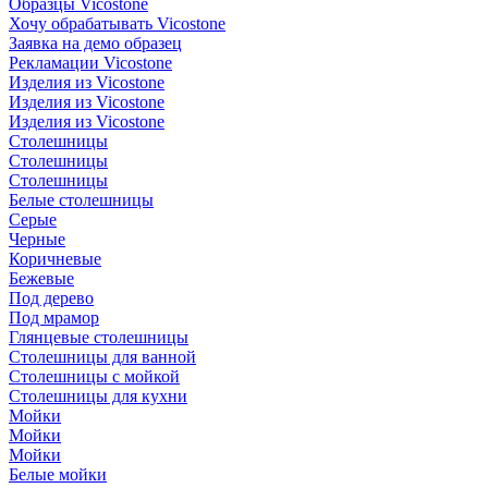
Образцы Vicostone
Хочу обрабатывать Vicostone
Заявка на демо образец
Рекламации Vicostone
Изделия из Vicostone
Изделия из Vicostone
Изделия из Vicostone
Столешницы
Столешницы
Столешницы
Белые столешницы
Серые
Черные
Коричневые
Бежевые
Под дерево
Под мрамор
Глянцевые столешницы
Столешницы для ванной
Столешницы с мойкой
Столешницы для кухни
Мойки
Мойки
Мойки
Белые мойки