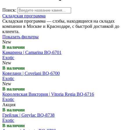
Поиск:
Складская программа
Складская программа — слэбы, находящиеся на складах
компании в Москве и Краснодаре, с быстрой доставкой до
клиента.
Показать фильтры
New
В наличии
Камарина | Camarina BQ-6701
Exotic
New
В наличии
Ковелани | Covelani BQ-6700
Exotic
New
В наличии
Королевская Виктория | Vitoria Regia BQ-6716
Exotic
Акция
В наличии
Грейлак | Greylac BQ-8738
Exotic
В наличии