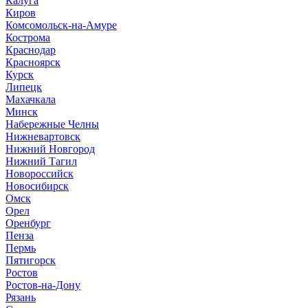
Калуга
Киров
Комсомольск-на-Амуре
Кострома
Краснодар
Красноярск
Курск
Липецк
Махачкала
Минск
Набережные Челны
Нижневартовск
Нижний Новгород
Нижний Тагил
Новороссийск
Новосибирск
Омск
Орел
Оренбург
Пенза
Пермь
Пятигорск
Ростов
Ростов-на-Дону
Рязань