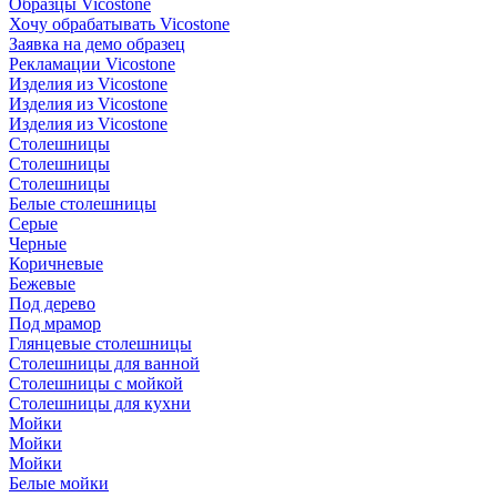
Образцы Vicostone
Хочу обрабатывать Vicostone
Заявка на демо образец
Рекламации Vicostone
Изделия из Vicostone
Изделия из Vicostone
Изделия из Vicostone
Столешницы
Столешницы
Столешницы
Белые столешницы
Серые
Черные
Коричневые
Бежевые
Под дерево
Под мрамор
Глянцевые столешницы
Столешницы для ванной
Столешницы с мойкой
Столешницы для кухни
Мойки
Мойки
Мойки
Белые мойки