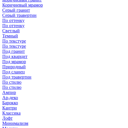
Коричневый мрамор
Серый гранит
Серый травертин
По оттенку
По оттенку
Светлый
Темный
По текстуре
По текстуре
Под гранит
Под кварцит
Под мрамор
Природный
Под сланец
Под травертин
По стилю
По стилю
Ампир
Ар-деко
Барокко
Кантри
Классика
Лофт
Минимализм