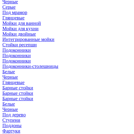
Черные
Серые
Под мрамор
Глянцевые
Мойки для ванной
Мойки для кухни
Мойки двойные
Интегрированные мойки
Стойки ресепшн
Подоконники
Подоконники
Подоконники
Подоконники-столешницы
Белые
Черные
Глянцевые
Барные стойки
Барные стойки
Барные стойки
Белые
Черные
Под дерево
Ступени
Поддоны
Фартуки