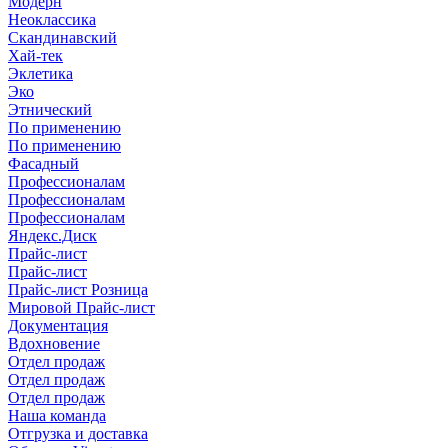
Модерн
Неоклассика
Скандинавский
Хай-тек
Эклетика
Эко
Этнический
По применению
По применению
Фасадный
Профессионалам
Профессионалам
Профессионалам
Яндекс.Диск
Прайс-лист
Прайс-лист
Прайс-лист Розница
Мировой Прайс-лист
Документация
Вдохновение
Отдел продаж
Отдел продаж
Отдел продаж
Наша команда
Отгрузка и доставка