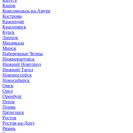
Калуга
Киров
Комсомольск-на-Амуре
Кострома
Краснодар
Красноярск
Курск
Липецк
Махачкала
Минск
Набережные Челны
Нижневартовск
Нижний Новгород
Нижний Тагил
Новороссийск
Новосибирск
Омск
Орел
Оренбург
Пенза
Пермь
Пятигорск
Ростов
Ростов-на-Дону
Рязань