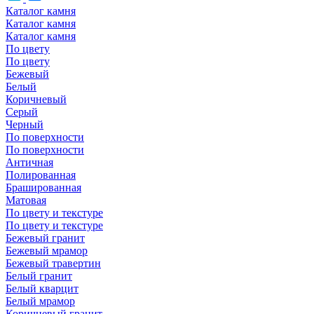
Каталог камня
Каталог камня
Каталог камня
По цвету
По цвету
Бежевый
Белый
Коричневый
Серый
Черный
По поверхности
По поверхности
Античная
Полированная
Брашированная
Матовая
По цвету и текстуре
По цвету и текстуре
Бежевый гранит
Бежевый мрамор
Бежевый травертин
Белый гранит
Белый кварцит
Белый мрамор
Коричневый гранит