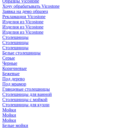
Образцы Vicostone
Хочу обрабатывать Vicostone
Заявка на демо образец
Рекламации Vicostone
Изделия из Vicostone
Изделия из Vicostone
Изделия из Vicostone
Столешницы
Столешницы
Столешницы
Белые столешницы
Серые
Черные
Коричневые
Бежевые
Под дерево
Под мрамор
Глянцевые столешницы
Столешницы для ванной
Столешницы с мойкой
Столешницы для кухни
Мойки
Мойки
Мойки
Белые мойки