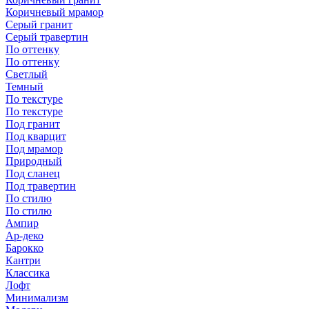
Коричневый мрамор
Серый гранит
Серый травертин
По оттенку
По оттенку
Светлый
Темный
По текстуре
По текстуре
Под гранит
Под кварцит
Под мрамор
Природный
Под сланец
Под травертин
По стилю
По стилю
Ампир
Ар-деко
Барокко
Кантри
Классика
Лофт
Минимализм