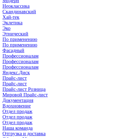
Модерн
Неоклассика
Скандинавский
Хай-тек
Эклетика
Эко
Этнический
По применению
По применению
Фасадный
Профессионалам
Профессионалам
Профессионалам
Яндекс.Диск
Прайс-лист
Прайс-лист
Прайс-лист Розница
Мировой Прайс-лист
Документация
Вдохновение
Отдел продаж
Отдел продаж
Отдел продаж
Наша команда
Отгрузка и доставка