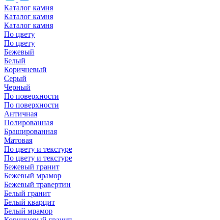
Каталог камня
Каталог камня
Каталог камня
По цвету
По цвету
Бежевый
Белый
Коричневый
Серый
Черный
По поверхности
По поверхности
Античная
Полированная
Брашированная
Матовая
По цвету и текстуре
По цвету и текстуре
Бежевый гранит
Бежевый мрамор
Бежевый травертин
Белый гранит
Белый кварцит
Белый мрамор
Коричневый гранит