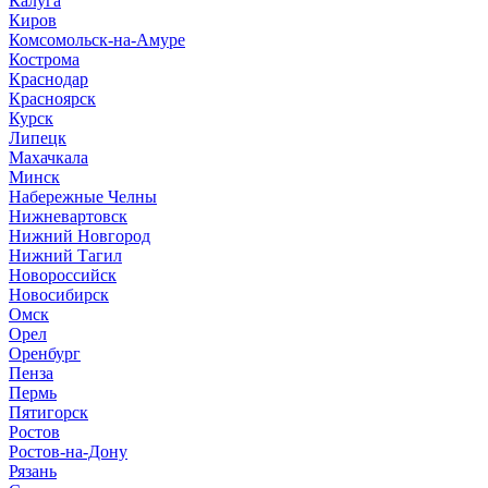
Калуга
Киров
Комсомольск-на-Амуре
Кострома
Краснодар
Красноярск
Курск
Липецк
Махачкала
Минск
Набережные Челны
Нижневартовск
Нижний Новгород
Нижний Тагил
Новороссийск
Новосибирск
Омск
Орел
Оренбург
Пенза
Пермь
Пятигорск
Ростов
Ростов-на-Дону
Рязань