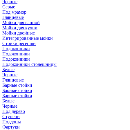
Черные
Серые
Под мрамор
Глянцевые
Мойки для ванной
Мойки для кухни
Мойки двойные
Интегрированные мойки
Стойки ресепшн
Подоконники
Подоконники
Подоконники
Подоконники-столешницы
Белые
Черные
Глянцевые
Барные стойки
Барные стойки
Барные стойки
Белые
Черные
Под дерево
Ступени
Поддоны
Фартуки