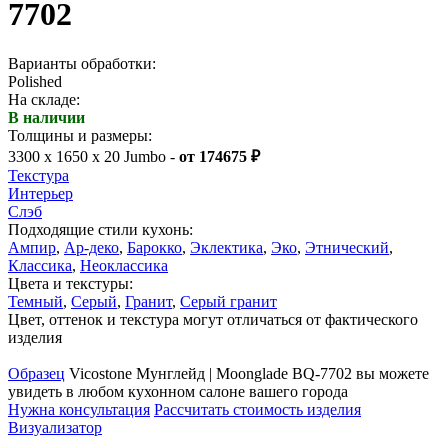
7702
Варианты обработки:
Polished
На складе:
В наличии
Толщины и размеры:
3300 x 1650 x 20 Jumbo -
от 174675 ₽
Текстура
Интерьер
Слэб
Подходящие стили кухонь:
Ампир
,
Ар-деко
,
Барокко
,
Эклектика
,
Эко
,
Этнический
,
Классика
,
Неоклассика
Цвета и текстуры:
Темный
,
Серый
,
Гранит
,
Серый гранит
Цвет, оттенок и текстура могут отличаться от фактического
изделия
Образец
Vicostone Мунглейд | Moonglade BQ-7702 вы можете
увидеть в любом кухонном салоне вашего города
Нужна консультация
Рассчитать стоимость изделия
Визуализатор