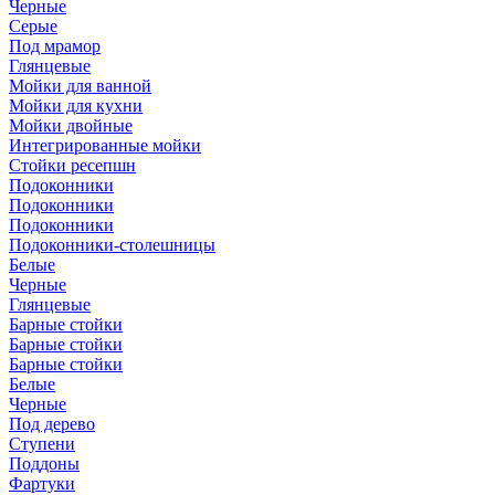
Черные
Серые
Под мрамор
Глянцевые
Мойки для ванной
Мойки для кухни
Мойки двойные
Интегрированные мойки
Стойки ресепшн
Подоконники
Подоконники
Подоконники
Подоконники-столешницы
Белые
Черные
Глянцевые
Барные стойки
Барные стойки
Барные стойки
Белые
Черные
Под дерево
Ступени
Поддоны
Фартуки