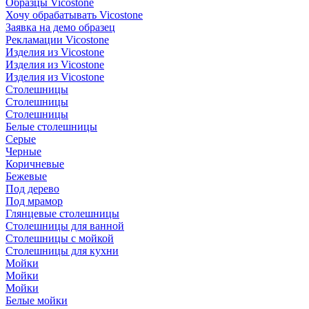
Образцы Vicostone
Хочу обрабатывать Vicostone
Заявка на демо образец
Рекламации Vicostone
Изделия из Vicostone
Изделия из Vicostone
Изделия из Vicostone
Столешницы
Столешницы
Столешницы
Белые столешницы
Серые
Черные
Коричневые
Бежевые
Под дерево
Под мрамор
Глянцевые столешницы
Столешницы для ванной
Столешницы с мойкой
Столешницы для кухни
Мойки
Мойки
Мойки
Белые мойки