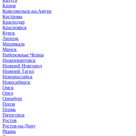
Калуга
Киров
Комсомольск-на-Амуре
Кострома
Краснодар
Красноярск
Курск
Липецк
Махачкала
Минск
Набережные Челны
Нижневартовск
Нижний Новгород
Нижний Тагил
Новороссийск
Новосибирск
Омск
Орел
Оренбург
Пенза
Пермь
Пятигорск
Ростов
Ростов-на-Дону
Рязань