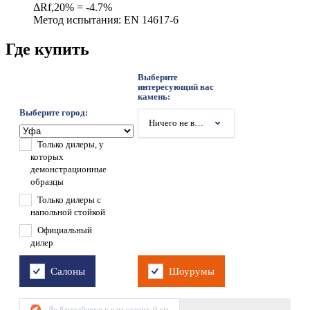
ΔRf,20% = -4.7%
Метод испытания: EN 14617-6
Где купить
Выберите
интересующий вас
камень:
Выберите город:
Ничего не выбрано
Только дилеры, у
которых
демонстрационные
образцы
Только дилеры с
напольной стойкой
Официальный
дилер
Салоны
Шоурумы
До ближайшего к вам салона:
0
км