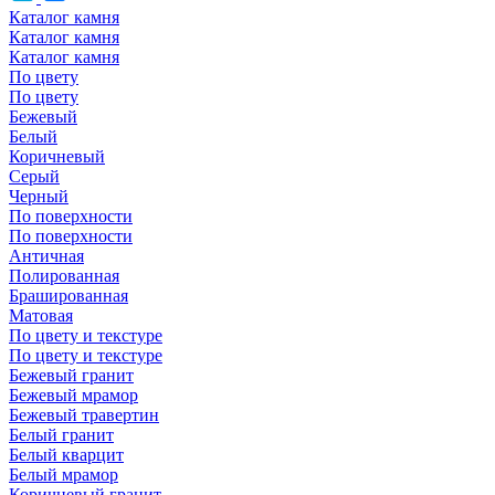
Каталог камня
Каталог камня
Каталог камня
По цвету
По цвету
Бежевый
Белый
Коричневый
Серый
Черный
По поверхности
По поверхности
Античная
Полированная
Брашированная
Матовая
По цвету и текстуре
По цвету и текстуре
Бежевый гранит
Бежевый мрамор
Бежевый травертин
Белый гранит
Белый кварцит
Белый мрамор
Коричневый гранит