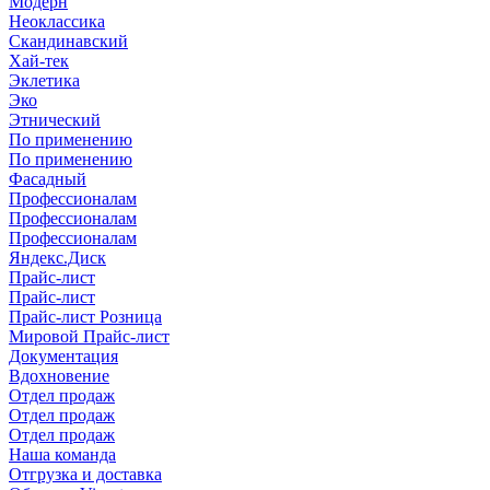
Модерн
Неоклассика
Скандинавский
Хай-тек
Эклетика
Эко
Этнический
По применению
По применению
Фасадный
Профессионалам
Профессионалам
Профессионалам
Яндекс.Диск
Прайс-лист
Прайс-лист
Прайс-лист Розница
Мировой Прайс-лист
Документация
Вдохновение
Отдел продаж
Отдел продаж
Отдел продаж
Наша команда
Отгрузка и доставка