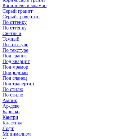
Коричневый мрамор
Серый гранит
Серый травертин
По оттенку
По оттенку
Светлый
Темный
По текстуре
По текстуре
Под гранит
Под кварцит
Под мрамор
Природный
Под сланец
Под травертин
По стилю
По стилю
Ампир
Ар-деко
Барокко
Кантри
Классика
Лофт
Минимализм