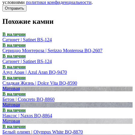
условиями
политики конфиденциальности
.
Отправить
Похожие камни
В наличии
Сатинет | Satinet BS-124
В наличии
Сериццо Монтероза | Serizzo Monterosa BQ-2607
В наличии
Сатинет | Satinet BS-124
В наличии
Азул Аран | Azul Aran BQ-9470
В наличии
Сладкая Жизнь | Dolce Vita BQ-8590
Матовая
В наличии
Бетон | Concreto BQ-8860
Матовая
В наличии
Наксос | Naxos BQ-8864
Матовая
В наличии
Белый олимп | Olympus White BQ-8870