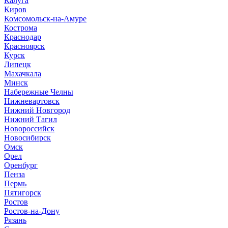
Калуга
Киров
Комсомольск-на-Амуре
Кострома
Краснодар
Красноярск
Курск
Липецк
Махачкала
Минск
Набережные Челны
Нижневартовск
Нижний Новгород
Нижний Тагил
Новороссийск
Новосибирск
Омск
Орел
Оренбург
Пенза
Пермь
Пятигорск
Ростов
Ростов-на-Дону
Рязань