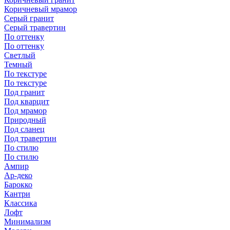
Коричневый мрамор
Серый гранит
Серый травертин
По оттенку
По оттенку
Светлый
Темный
По текстуре
По текстуре
Под гранит
Под кварцит
Под мрамор
Природный
Под сланец
Под травертин
По стилю
По стилю
Ампир
Ар-деко
Барокко
Кантри
Классика
Лофт
Минимализм