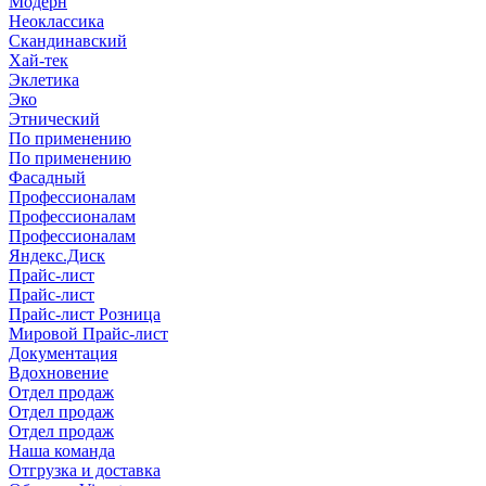
Модерн
Неоклассика
Скандинавский
Хай-тек
Эклетика
Эко
Этнический
По применению
По применению
Фасадный
Профессионалам
Профессионалам
Профессионалам
Яндекс.Диск
Прайс-лист
Прайс-лист
Прайс-лист Розница
Мировой Прайс-лист
Документация
Вдохновение
Отдел продаж
Отдел продаж
Отдел продаж
Наша команда
Отгрузка и доставка