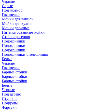
Черные
Серые
Под мрамор
Глянцевые
Мойки для ванной
Мойки для кухни
Мойки двойные
Интегрированные мойки
Стойки ресепшн
Подоконники
Подоконники
Подоконники
Подоконники-столешницы
Белые
Черные
Глянцевые
Барные стойки
Барные стойки
Барные стойки
Белые
Черные
Под дерево
Ступени
Поддоны
Фартуки