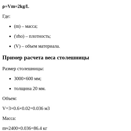
ρ=Vm​=2kg/L
Где:
(m) – масса;
(\rho) – плотность;
(V) – объем материала.
Пример расчета веса столешницы
Размер столешницы:
3000×600 мм;
толщина 20 мм.
Объем:
V=3×0.6×0.02=0.036 м3
Масса:
m≈2400×0.036=86.4 кг