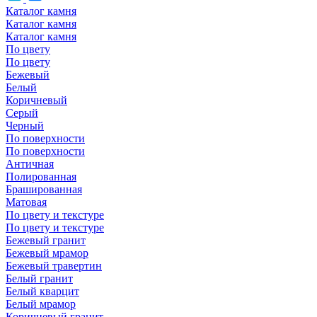
Каталог камня
Каталог камня
Каталог камня
По цвету
По цвету
Бежевый
Белый
Коричневый
Серый
Черный
По поверхности
По поверхности
Античная
Полированная
Брашированная
Матовая
По цвету и текстуре
По цвету и текстуре
Бежевый гранит
Бежевый мрамор
Бежевый травертин
Белый гранит
Белый кварцит
Белый мрамор
Коричневый гранит