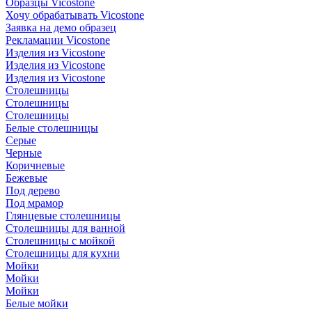
Образцы Vicostone
Хочу обрабатывать Vicostone
Заявка на демо образец
Рекламации Vicostone
Изделия из Vicostone
Изделия из Vicostone
Изделия из Vicostone
Столешницы
Столешницы
Столешницы
Белые столешницы
Серые
Черные
Коричневые
Бежевые
Под дерево
Под мрамор
Глянцевые столешницы
Столешницы для ванной
Столешницы с мойкой
Столешницы для кухни
Мойки
Мойки
Мойки
Белые мойки