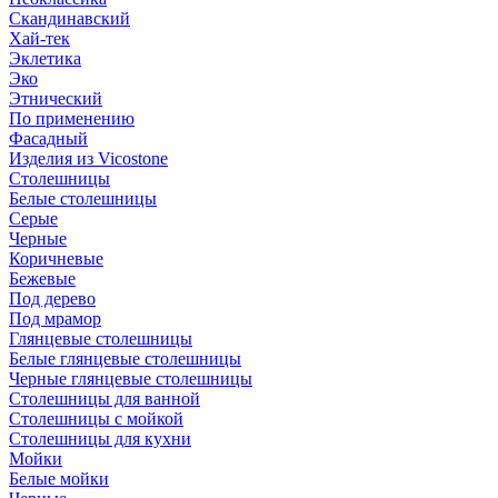
Скандинавский
Хай-тек
Эклетика
Эко
Этнический
По применению
Фасадный
Изделия из Vicostone
Столешницы
Белые столешницы
Серые
Черные
Коричневые
Бежевые
Под дерево
Под мрамор
Глянцевые столешницы
Белые глянцевые столешницы
Черные глянцевые столешницы
Столешницы для ванной
Столешницы с мойкой
Столешницы для кухни
Мойки
Белые мойки