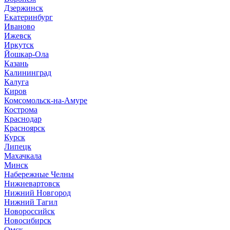
Дзержинск
Екатеринбург
Иваново
Ижевск
Иркутск
Йошкар-Ола
Казань
Калининград
Калуга
Киров
Комсомольск-на-Амуре
Кострома
Краснодар
Красноярск
Курск
Липецк
Махачкала
Минск
Набережные Челны
Нижневартовск
Нижний Новгород
Нижний Тагил
Новороссийск
Новосибирск
Омск