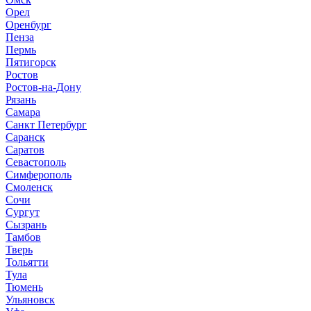
Орел
Оренбург
Пенза
Пермь
Пятигорск
Ростов
Ростов-на-Дону
Рязань
Самара
Санкт Петербург
Саранск
Саратов
Севастополь
Симферополь
Смоленск
Сочи
Сургут
Сызрань
Тамбов
Тверь
Тольятти
Тула
Тюмень
Ульяновск