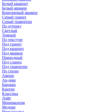
Белый кварцит
Белый мрамор
Коричневый мрамор
Серый гранит
Серый травертин
По оттенку
Светлый
Темный
По текстуре
Под гранит
Под кварцит
Под мрамор
Природный
Под сланец
Под травертин
По стилю
Ампир
Ар-деко
Барокко
Кантри
Классика
Лофт
Минимализм
Модерн
Неоклассика