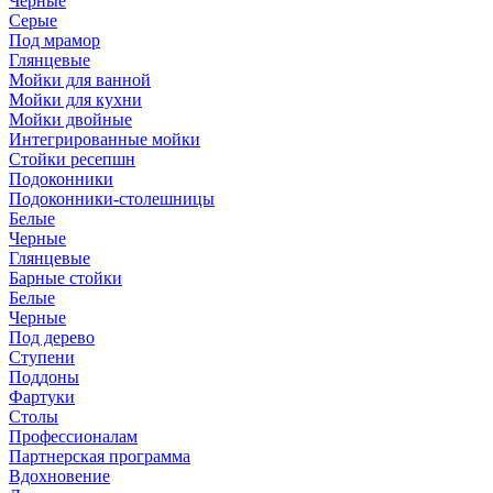
Черные
Серые
Под мрамор
Глянцевые
Мойки для ванной
Мойки для кухни
Мойки двойные
Интегрированные мойки
Стойки ресепшн
Подоконники
Подоконники-столешницы
Белые
Черные
Глянцевые
Барные стойки
Белые
Черные
Под дерево
Ступени
Поддоны
Фартуки
Столы
Профессионалам
Партнерская программа
Вдохновение