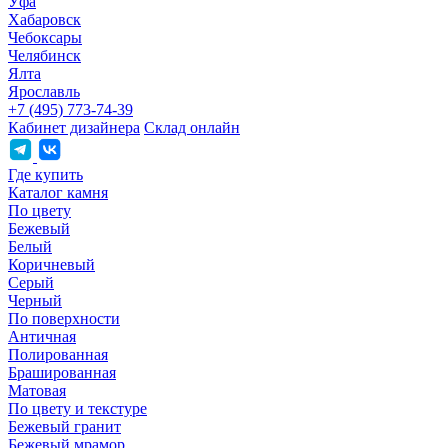
Уфа
Хабаровск
Чебоксары
Челябинск
Ялта
Ярославль
+7 (495) 773-74-39
Кабинет дизайнера
Склад онлайн
Где купить
Каталог камня
По цвету
Бежевый
Белый
Коричневый
Серый
Черный
По поверхности
Античная
Полированная
Брашированная
Матовая
По цвету и текстуре
Бежевый гранит
Бежевый мрамор